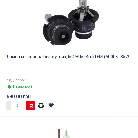
Лампа ксенонова безртутних, MICHI MI Bulb D4S (5000K) 35W
Код: 56652
⬤ В наявності
690.00 грн
+
-