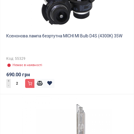
Ксенонова лампа безртутна MICHI MI Bulb D4S (4300K) 35W
Код: 55329
⬤ Немає в наявності
690.00 грн
+
-