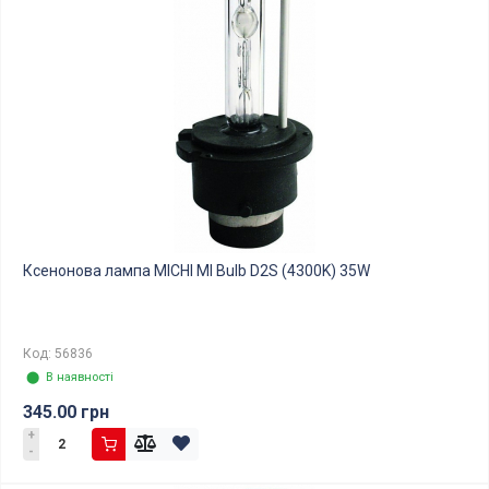
Ксенонова лампа MICHI MI Bulb D2S (4300K) 35W
Код: 56836
⬤ В наявності
345.00 грн
+
-