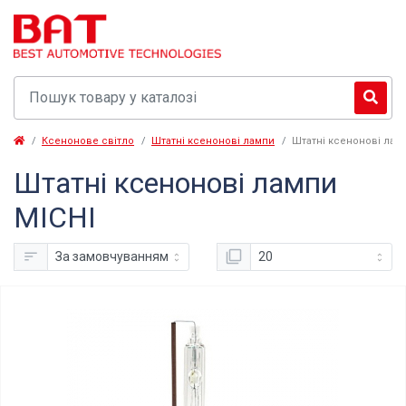
Ксенонове світло
Штатні ксенонові лампи
Штатні ксенонові лам
Штатні ксенонові лампи
MICHI