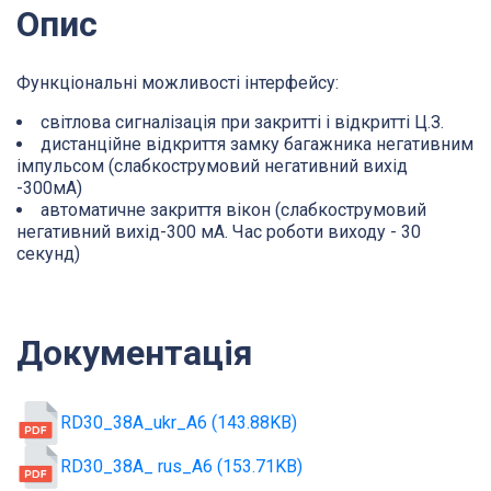
Опис
Функціональні можливості інтерфейсу:
світлова сигналізація при закритті і відкритті Ц.З.
дистанційне відкриття замку багажника негативним
імпульсом (слабкострумовий негативний вихід
-300мА)
автоматичне закриття вікон (слабкострумовий
негативний вихід-300 мА. Час роботи виходу - 30
секунд)
Документація
RD30_38A_ukr_А6 (143.88KB)
RD30_38A_ rus_А6 (153.71KB)