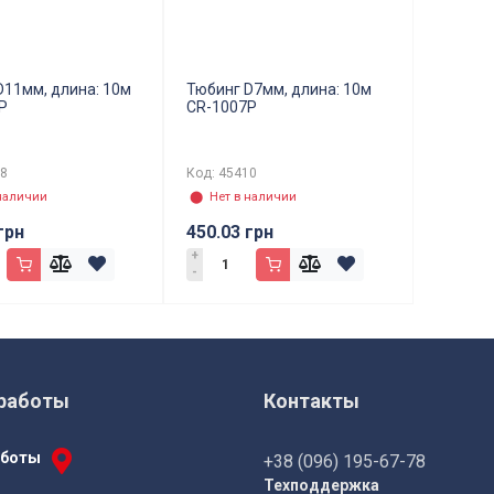
D11мм, длина: 10м
Тюбинг D7мм, длина: 10м
P
CR-1007P
08
Код: 45410
наличии
⬤ Нет в наличии
грн
450.03 грн
+
-
работы
Контакты
аботы
+38 (096) 195-67-78
Техподдержка