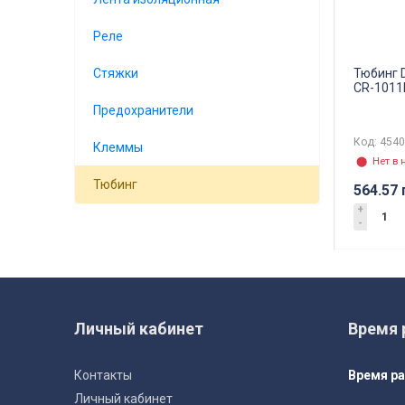
Реле
Тюбинг 
Стяжки
CR-1011
Предохранители
Код: 454
Клеммы
⬤ Нет в 
Тюбинг
564.57 
+
-
Личный кабинет
Время 
Контакты
Время р
Личный кабинет