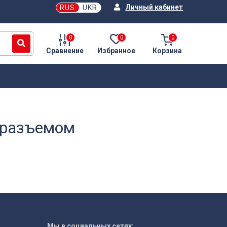
Личный кабинет
RUS
UKR
0
0
0
Сравнение
Избранное
Корзина
n разъемом
Мы в социальных сетях: