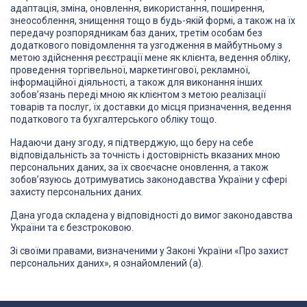
адаптація, зміна, оновлення, використання, поширення,
знеособлення, знищення тощо в будь-якій формі, а також на їх
передачу розпорядникам баз даних, третім особам без
додаткового повідомлення та узгодження в майбутньому з
метою здійснення реєстрації мене як клієнта, ведення обліку,
проведення торгівельної, маркетингової, рекламної,
інформаційної діяльності, а також для виконання інших
зобов’язань переді мною як клієнтом з метою реалізації
товарів та послуг, їх доставки до місця призначення, ведення
податкового та бухгалтерського обліку тощо.
Надаючи дану згоду, я підтверджую, що беру на себе
відповідальність за точність і достовірність вказаних мною
персональних даних, за їх своєчасне оновлення, а також
зобов’язуюсь дотримуватись законодавства України у сфері
захисту персональних даних.
Дана угода складена у відповідності до вимог законодавства
України та є безстроковою.
Зі своїми правами, визначеними у Законі України «Про захист
персональних даних», я ознайомлений (а).