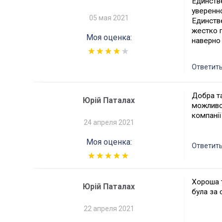
Единстве
уверенно
05 мая 2021
Единстве
жестко п
Моя оценка:
наверно 
Ответит
Добра та
Юрій Паталах
можливос
компанії
24 апреля 2021
Моя оценка:
Ответит
Хороша т
Юрій Паталах
була за 
22 апреля 2021