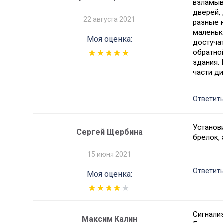
взламыв
дверей,
22 августа 2021
разные 
маленьк
Моя оценка:
достучат
обратной
здания. 
части д
Ответит
Установи
Сергей Щербина
брелок,
15 июня 2021
Ответит
Моя оценка:
Сигнализ
Максим Калин