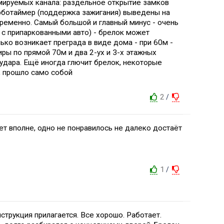
ммируемых канала: раздельное открытие замков
урботаймер (поддержка зажигания) выведены на
ременно. Самый большой и главный минус - очень
 с припаркованными авто) - брелок может
ько возникает преграда в виде дома - при 60м -
иры по прямой 70м и два 2-ух и 3-х этажных
 удара. Ещё иногда глючит брелок, некоторые
, прошло само собой
2
/
ет вполне, одно не понравилось не далеко достаёт
1
/
нструкция прилагается. Все хорошо. Работает.