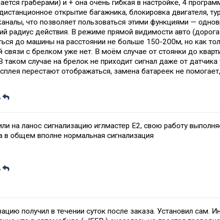
ается граберами) и + она очень гибкая в настройке, 4 програ
 дистанционное открытие багажника, блокировка двигателя, т
каналы, что позволяет пользоваться этими функциями — однов
ий радиус действия. В режиме прямой видимости авто (дорога
ься до машины на расстоянии не больше 150-200м, но как тол
 связи с брелком уже нет. В моём случае от стоянки до кварт
В таком случае на брелок не приходит сигнал даже от датчика
исплея перестают отображаться, замена батареек не помогает
ь
ли на ланос сигнализацию иглмастер Е2, свою работу выполня
 а в общем вполне нормальная сигнализация
ь
ацию получил в течении суток после заказа. Установил сам. И