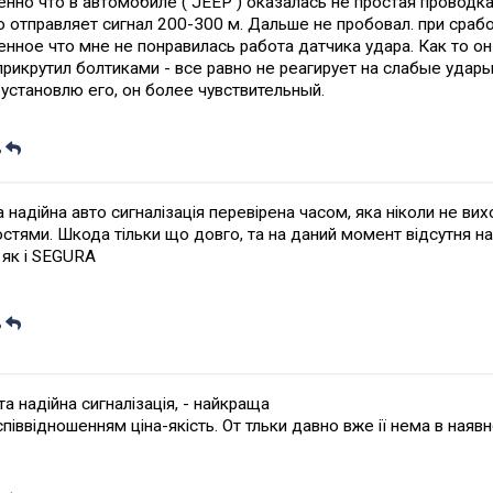
нно что в автомобиле ( JEEP ) оказалась не простая проводк
 отправляет сигнал 200-300 м. Дальше не пробовал. при сработ
нное что мне не понравилась работа датчика удара. Как то он 
рикрутил болтиками - все равно не реагирует на слабые удары.
установлю его, он более чувствительный.
ь
 надійна авто сигналізація перевірена часом, яка ніколи не вихо
тями. Шкода тільки що довго, та на даний момент відсутня на 
 як і SEGURA
ь
а надійна сигналізація, - найкраща
співвідношенням ціна-якість. От тльки давно вже ії нема в наявн