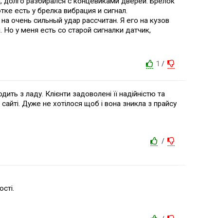
а, долго разбирался с концевиками дверей. Брелок
ке есть у брелка вибрация и сигнал.
на очень сильный удар рассчитан. Я его на кузов
 Но у меня есть со старой сигналки датчик,
1
/
дить з ладу. Клієнти задоволені її надійністю та
сайті. Дуже не хотілося щоб і вона зникла з прайсу
/
ості.